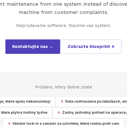
t maintenance from one system instead of discove
machine from customer complaints.
Neprodavame software. Stavime vas system.
Kontaktujte nas →
Zobrazte blueprint ↓
Problem, ktery dobre znate
e, ktere spolu nekomunikuji
Data roztrousena po tabulkach, em
 ktere plytva hodiny tydne
Zadny jednotny pohled na operace,
Vendor lock-in s cenami za uzivitele, ktere rostou proti vam