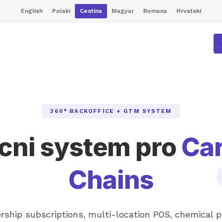
English
Polski
Cestina
Magyar
Romana
Hrvatski
360° BACKOFFICE + GTM SYSTEM
cni system pro
Ca
Chains
hip subscriptions, multi-location POS, chemical 