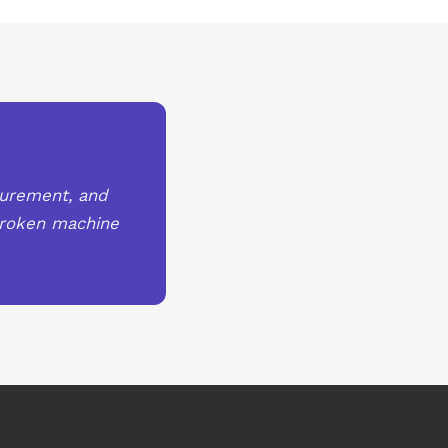
curement, and
broken machine