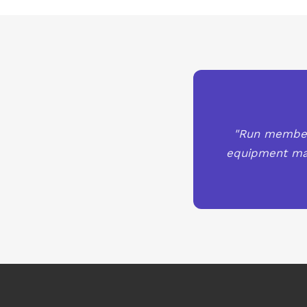
"Run members
equipment mai