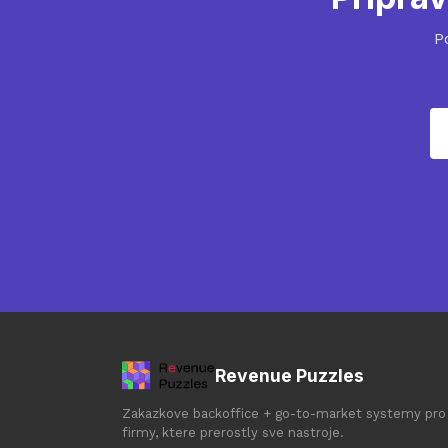
P
Revenue Puzzles
Zakazkove backoffice + go-to-market systemy pro
firmy, ktere prerostly sve nastroje.