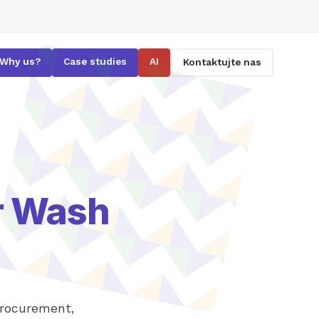
Why us?
Case studies
AI
Kontaktujte nas
r Wash
procurement,