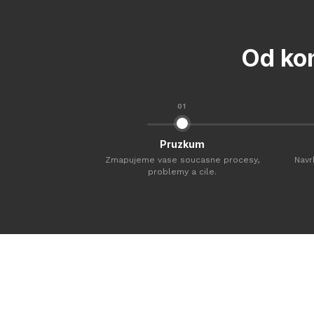
Od ko
01
Pruzkum
Zmapujeme vase soucasne procesy,
Navr
problemy a cile.