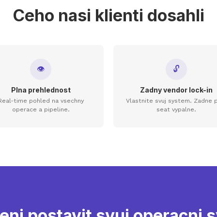
Ceho nasi klienti dosahli
👁
🔓
Plna prehlednost
Zadny vendor lock-in
Real-time pohled na vsechny
Vlastnite svuj system. Zadne 
operace a pipeline.
seat vypalne.
eni postavit svuj operacni