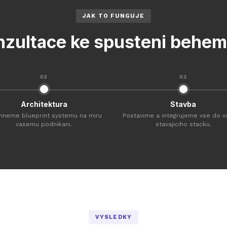
JAK TO FUNGUJE
nzultace ke spusteni behem
02
03
Architektura
Stavba
hneme blueprint systemu na miru
Postavime a integrujeme vse do 
vasemu podnikani.
stavajiciho stacku.
VYSLEDKY