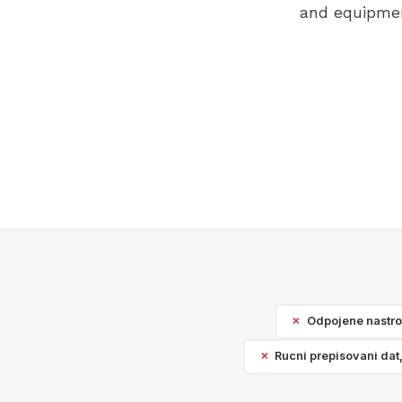
and equipmen
Odpojene nastroj
Rucni prepisovani dat,