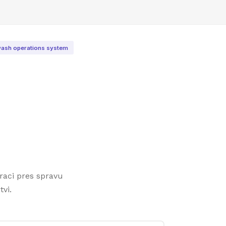
wash operations system
raci pres spravu
vi.