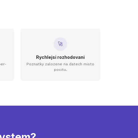
🚀
Rychlejsi rozhodovani
per-
Poznatky zalozene na datech misto
pocitu.
 system?