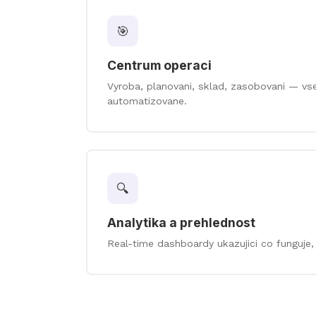
🎯
Centrum operaci
Vyroba, planovani, sklad, zasobovani — vs
automatizovane.
🔍
Analytika a prehlednost
Real-time dashboardy ukazujici co funguje,