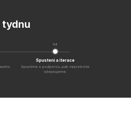
 tydnu
04
Spusteni a iterace
vaseho
Spustime s podporou, pak nepretrzite
vylepsujeme.