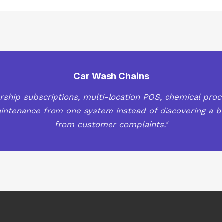
Car Wash Chains
hip subscriptions, multi-location POS, chemical pro
ntenance from one system instead of discovering a 
from customer complaints."