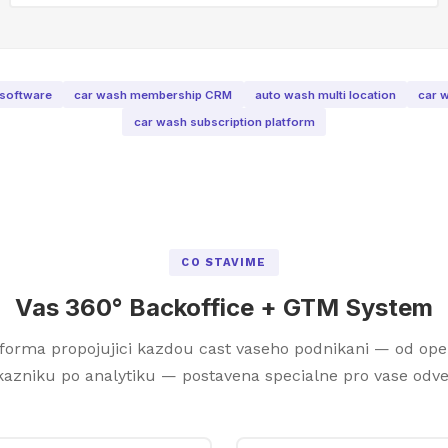
software
car wash membership CRM
auto wash multi location
car 
car wash subscription platform
CO STAVIME
Vas 360° Backoffice + GTM System
forma propojujici kazdou cast vaseho podnikani — od ope
kazniku po analytiku — postavena specialne pro vase odvet