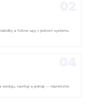
02
, nabidky a follow-upy v jednom systemu.
04
 sleduju, navrhuji a jednaji — nepretrzite.