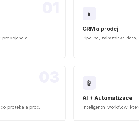
01
📊
CRM a prodej
e propojene a
Pipeline, zakaznicka data
03
🤖
AI + Automatizace
 co proteka a proc.
Inteligentni workflow, ktere