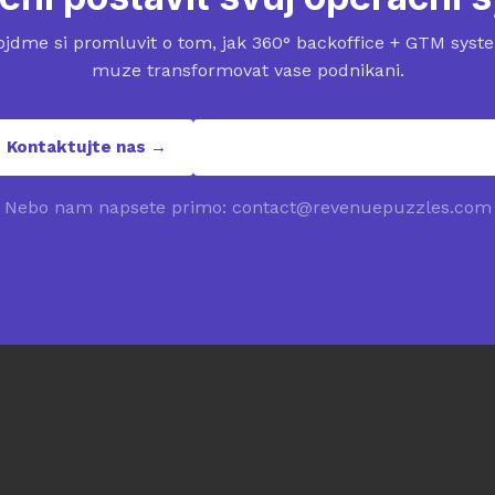
ojdme si promluvit o tom, jak 360° backoffice + GTM syst
muze transformovat vase podnikani.
Kontaktujte nas →
contact@revenuepuzzles.com
Nebo nam napsete primo: contact@revenuepuzzles.com