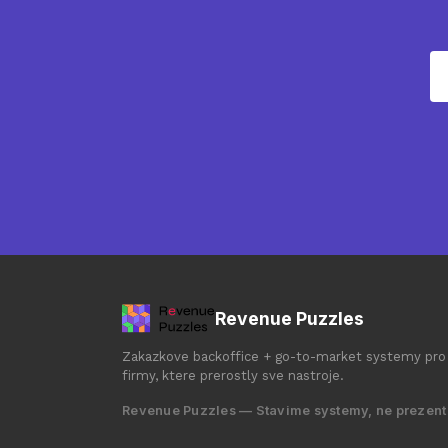
Revenue Puzzles
Zakazkove backoffice + go-to-market systemy pro
firmy, ktere prerostly sve nastroje.
Revenue Puzzles — Stavime systemy, ne prezent