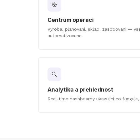
🎯
Centrum operaci
Vyroba, planovani, sklad, zasobovani — vs
automatizovane.
🔍
Analytika a prehlednost
Real-time dashboardy ukazujici co funguje,