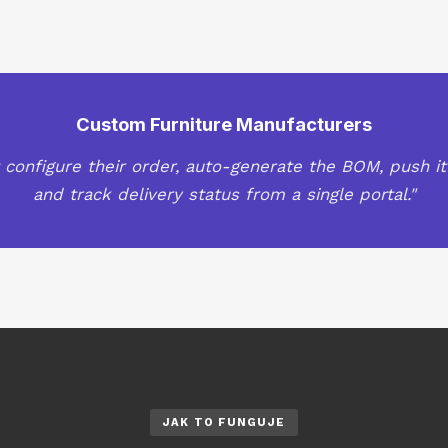
Custom Furniture Manufacturers
t configure their order, auto-generate the BOM, push it
and track delivery status from a single portal."
JAK TO FUNGUJE