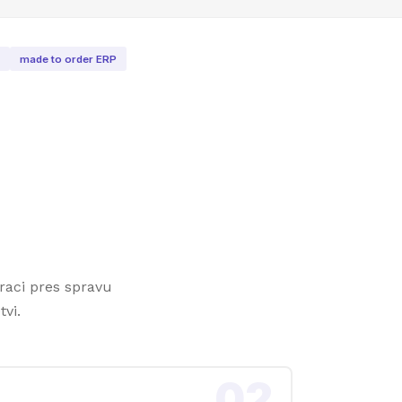
made to order ERP
raci pres spravu
vi.
02