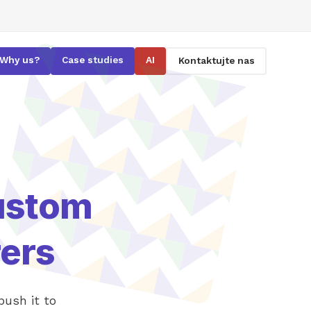
Why us?
Case studies
AI
Kontaktujte nas
ustom
ers
push it to