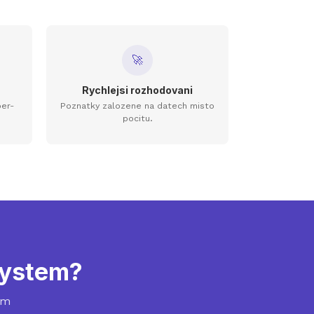
🚀
Rychlejsi rozhodovani
per-
Poznatky zalozene na datech misto
pocitu.
 system?
em