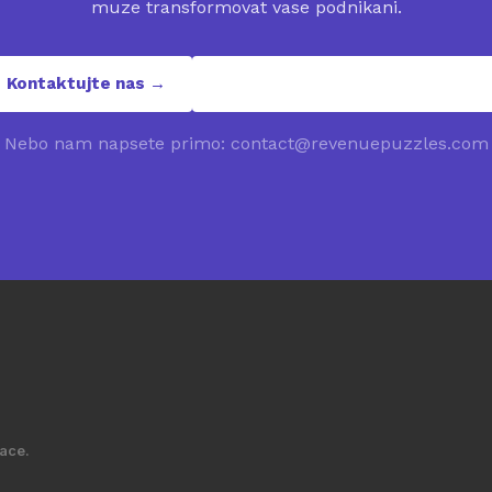
muze transformovat vase podnikani.
Kontaktujte nas →
contact@revenuepuzzles.com
Nebo nam napsete primo: contact@revenuepuzzles.com
ace.