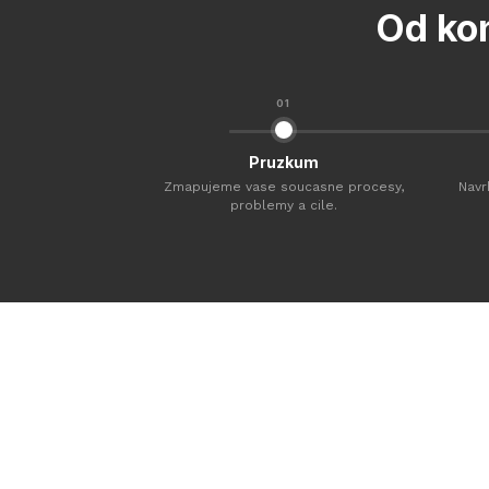
Od ko
01
Pruzkum
Zmapujeme vase soucasne procesy,
Navr
problemy a cile.