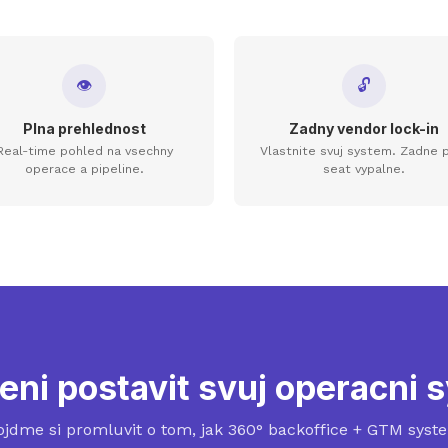
👁
🔓
Plna prehlednost
Zadny vendor lock-in
Real-time pohled na vsechny
Vlastnite svuj system. Zadne 
operace a pipeline.
seat vypalne.
eni postavit svuj operacni
ojdme si promluvit o tom, jak 360° backoffice + GTM syst