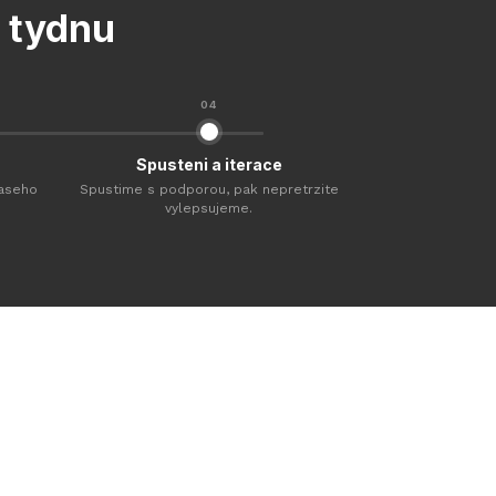
 tydnu
04
Spusteni a iterace
vaseho
Spustime s podporou, pak nepretrzite
vylepsujeme.