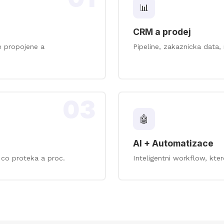
📊
CRM a prodej
e propojene a
Pipeline, zakaznicka data
03
🤖
AI + Automatizace
 co proteka a proc.
Inteligentni workflow, ktere