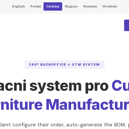
English
Polski
Cestina
Magyar
Romana
Hrvatski
360° BACKOFFICE + GTM SYSTEM
acni system pro
C
rniture Manufactur
lient configure their order, auto-generate the BOM, 