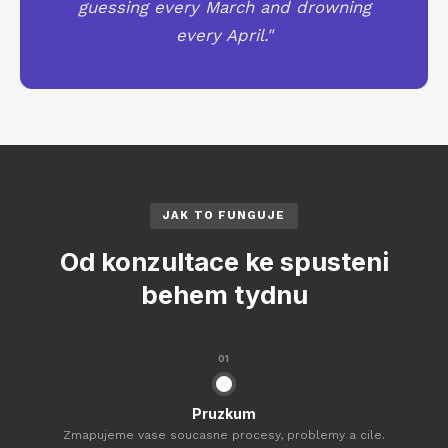
guessing every March and drowning
every April."
JAK TO FUNGUJE
Od konzultace ke spusteni
behem tydnu
01
Pruzkum
Zmapujeme vase soucasne procesy, problemy a cile.