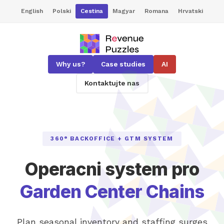
English
Polski
Cestina
Magyar
Romana
Hrvatski
Why us?
Case studies
AI
Kontaktujte nas
360° BACKOFFICE + GTM SYSTEM
Operacni system pro
Garden Center Chains
Plan seasonal inventory and staffing surges