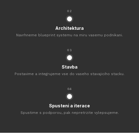
02
Architektura
Navrhneme blueprint systemu na miru vasemu podnikani.
03
Stavba
Postavime a integrujeme vse do vaseho stavajiciho stacku.
04
Spusteni a iterace
Spustime s podporou, pak nepretrzite vylepsujeme.