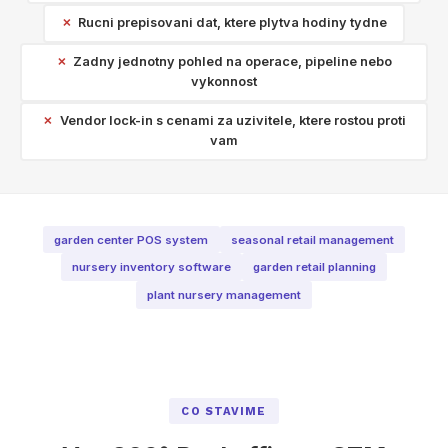
Rucni prepisovani dat, ktere plytva hodiny tydne
Zadny jednotny pohled na operace, pipeline nebo
vykonnost
Vendor lock-in s cenami za uzivitele, ktere rostou proti
vam
garden center POS system
seasonal retail management
nursery inventory software
garden retail planning
plant nursery management
CO STAVIME