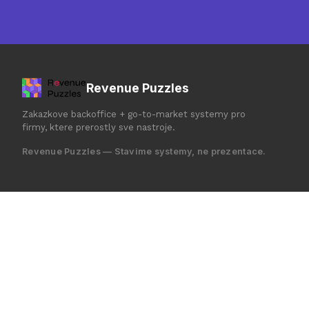
Revenue Puzzles
Zakazkove backoffice + go-to-market systemy pro
firmy, ktere prerostly sve nastroje.
Revenue Puzzles — Stavime systemy, ne prezentace.