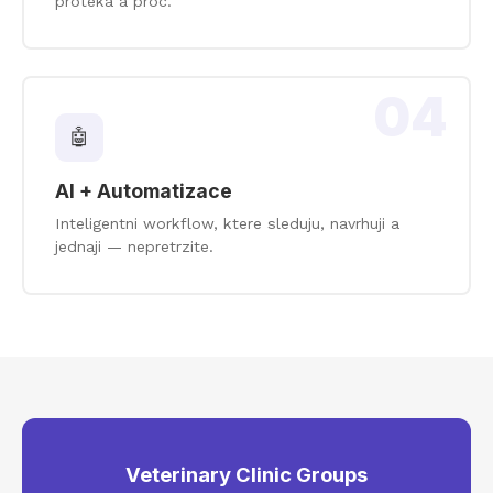
proteka a proc.
04
🤖
AI + Automatizace
Inteligentni workflow, ktere sleduju, navrhuji a
jednaji — nepretrzite.
Veterinary Clinic Groups