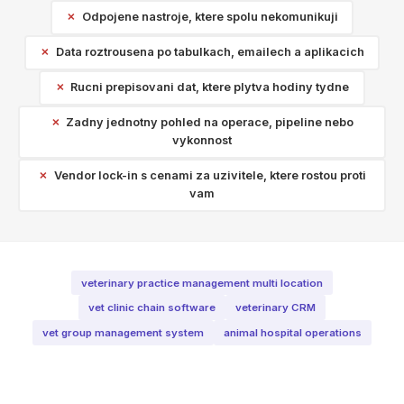
Odpojene nastroje, ktere spolu nekomunikuji
Data roztrousena po tabulkach, emailech a aplikacich
Rucni prepisovani dat, ktere plytva hodiny tydne
Zadny jednotny pohled na operace, pipeline nebo
vykonnost
Vendor lock-in s cenami za uzivitele, ktere rostou proti
vam
veterinary practice management multi location
vet clinic chain software
veterinary CRM
vet group management system
animal hospital operations