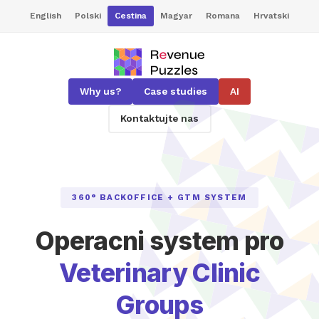
English
Polski
Cestina
Magyar
Romana
Hrvatski
Why us?
Case studies
AI
Kontaktujte nas
360° BACKOFFICE + GTM SYSTEM
Operacni system pro
Veterinary Clinic
Groups