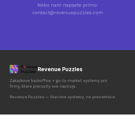
Nebo nam napsete primo:
contact@revenuepuzzles.com
Revenue Puzzles
Zakazkove backoffice + go-to-market systemy pro
firmy, ktere prerostly sve nastroje.
Revenue Puzzles — Stavime systemy, ne prezentace.