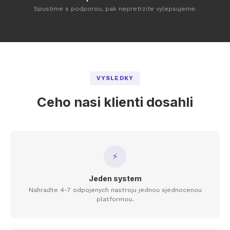
Spustime s podporou, pak nepretrzite vylepsujeme.
VYSLEDKY
Ceho nasi klienti dosahli
⚡
Jeden system
Nahradte 4-7 odpojenych nastroju jednou sjednocenou
platformou.