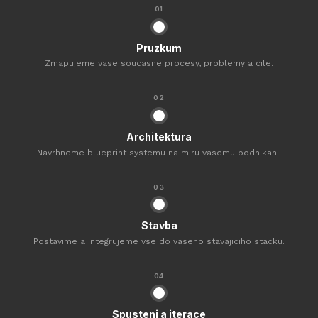
01
Pruzkum
Zmapujeme vase soucasne procesy, problemy a cile.
02
Architektura
Navrhneme blueprint systemu na miru vasemu podnikani.
03
Stavba
Postavime a integrujeme vse do vaseho stavajiciho stacku.
04
Spusteni a iterace