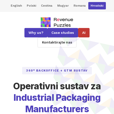
English
Polski
Cestina
Magyar
Romana
Hrvatski
Why us?
Case studies
AI
Kontaktirajte nas
360° BACKOFFICE + GTM SUSTAV
Operativni sustav za
Industrial Packaging
Manufacturers