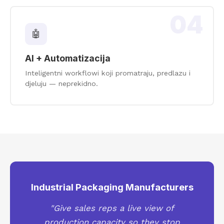
04
🤖
AI + Automatizacija
Inteligentni workflowi koji promatraju, predlazu i
djeluju — neprekidno.
Industrial Packaging Manufacturers
"Give sales reps a live view of
production capacity so they stop