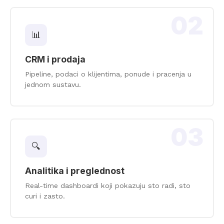
02
📊
CRM i prodaja
Pipeline, podaci o klijentima, ponude i pracenja u
jednom sustavu.
03
🔍
Analitika i preglednost
Real-time dashboardi koji pokazuju sto radi, sto
curi i zasto.