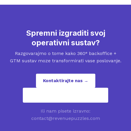
Spremni izgraditi svoj
operativni sustav?
Razgovarajmo o tome kako 360° backoffice +
GTM sustav moze transformirati vase poslovanje.
Kontaktirajte nas →
contact@revenuepuzzles.com
Ili nam pisete izravno:
contact@revenuepuzzles.com