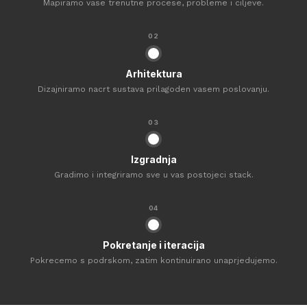
Mapiramo vase trenutne procese, probleme i ciljeve.
02
Arhitektura
Dizajniramo nacrt sustava prilagoden vasem poslovanju.
03
Izgradnja
Gradimo i integriramo sve u vas postojeci stack.
04
Pokretanje i iteracija
Pokrecemo s podrskom, zatim kontinuirano unaprjedujemo.