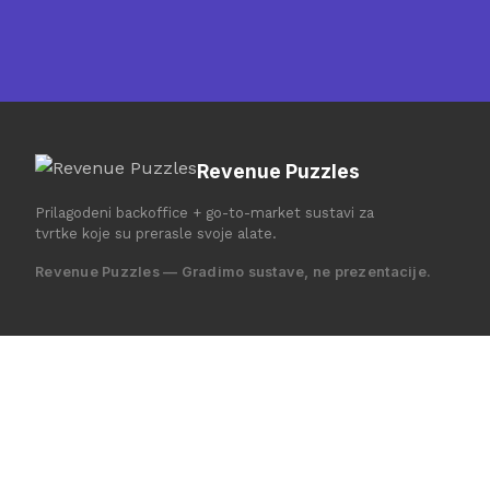
Revenue Puzzles
Prilagodeni backoffice + go-to-market sustavi za
tvrtke koje su prerasle svoje alate.
Revenue Puzzles — Gradimo sustave, ne prezentacije.