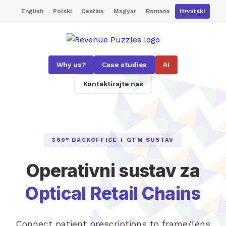
English
Polski
Cestina
Magyar
Romana
Hrvatski
Why us?
Case studies
AI
Kontaktirajte nas
360° BACKOFFICE + GTM SUSTAV
Operativni sustav za
Optical Retail Chains
Connect patient prescriptions to frame/lens