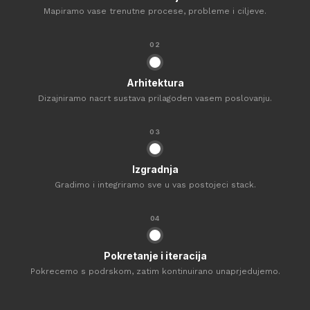
Mapiramo vase trenutne procese, probleme i ciljeve.
02
Arhitektura
Dizajniramo nacrt sustava prilagoden vasem poslovanju.
03
Izgradnja
Gradimo i integriramo sve u vas postojeci stack.
04
Pokretanje i iteracija
Pokrecemo s podrskom, zatim kontinuirano unaprjedujemo.