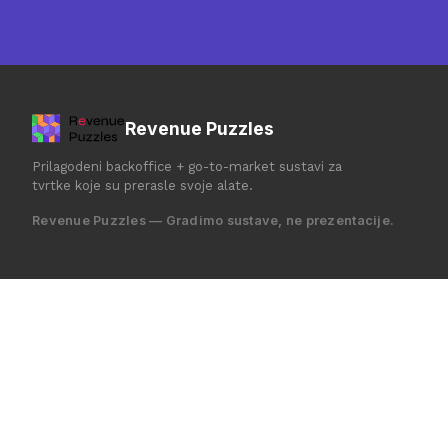
Revenue Puzzles
Prilagodeni backoffice + go-to-market sustavi za
tvrtke koje su prerasle svoje alate.
Revenue Puzzles — Gradimo sustave, ne prezentacije.