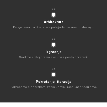
02
Arhitektura
Dizajniramo nacrt sustava prilagoden vasem poslovanju.
03
Izgradnja
Gradimo i integriramo sve u vas postojeci stack.
04
Pokretanje i iteracija
Pokrecemo s podrskom, zatim kontinuirano unaprjedujemo.