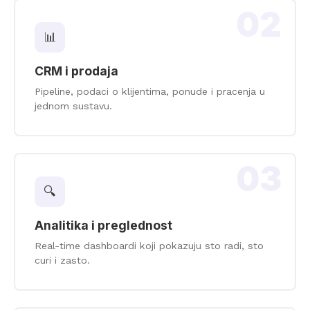
02
📊
CRM i prodaja
Pipeline, podaci o klijentima, ponude i pracenja u
jednom sustavu.
03
🔍
Analitika i preglednost
Real-time dashboardi koji pokazuju sto radi, sto
curi i zasto.