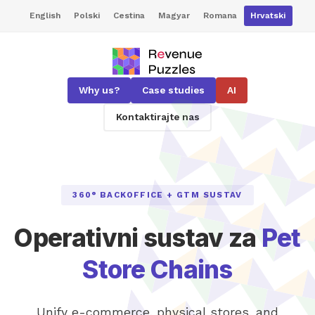
English
Polski
Cestina
Magyar
Romana
Hrvatski
Why us?
Case studies
AI
Kontaktirajte nas
360° BACKOFFICE + GTM SUSTAV
Operativni sustav za
Pet
Store Chains
Unify e-commerce, physical stores, and