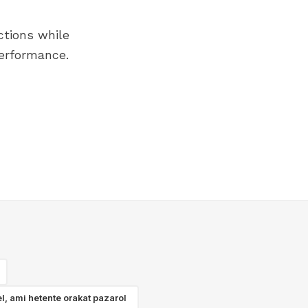
ctions while
performance.
l, ami hetente orakat pazarol