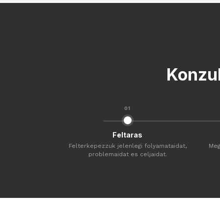
Konzul
01
Feltaras
Felterkepezzuk jelenlegi folyamataidat,
Meg
problemaidat es celjaidat.