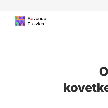
O
kovetk