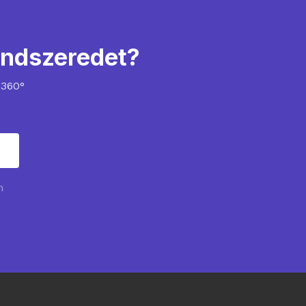
endszeredet?
 360°
m
m