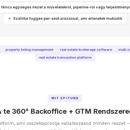
Nincs egyseges nezet a muveletekrol, pipeline-rol vagy teljesitmeny
Szallitoi fugges per-seat arazassal, ami ellenetek mukodik
property listing management
real estate brokerage software
multi 
real estate transaction platform
MIT EPITUNK
A te 360° Backoffice + GTM Rendszere
latform, ami osszekapcsolja vallalkozasod minden reszet 