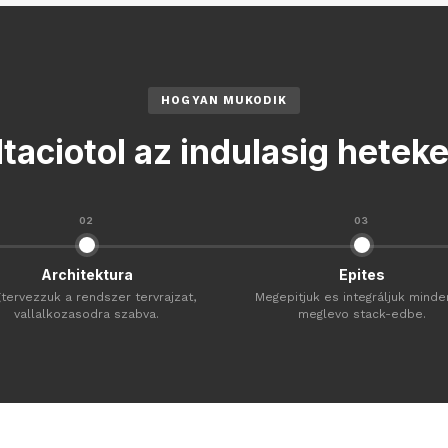
HOGYAN MUKODIK
taciotol az indulasig heteke
02
03
Architektura
Epites
tervezzuk a rendszer tervrajzat,
Megepitjuk es integráljuk minde
vallalkozasodra szabva.
meglevo stack-edbe.