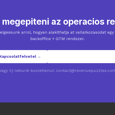
z megepiteni az operacios r
elgessunk arrol, hogyan alakithatja at vallalkozasodat egy
backoffice + GTM rendszer.
Kapcsolatfelvetel →
contact@revenuepuzzles.co
Vagy irj nekunk kozvetlenul: contact@revenuepuzzles.co