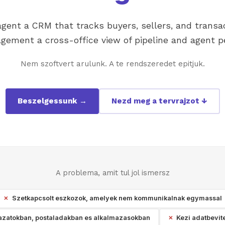
agent a CRM that tracks buyers, sellers, and transa
gement a cross-office view of pipeline and agent 
Nem szoftvert arulunk. A te rendszeredet epitjuk.
Beszelgessunk →
Nezd meg a tervrajzot ↓
A problema, amit tul jol ismersz
Szetkapcsolt eszkozok, amelyek nem kommunikalnak egymassal
azatokban, postaladakban es alkalmazasokban
Kezi adatbevite