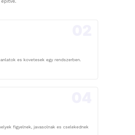
 epitve.
02
ajanlatok es kovetesek egy rendszerben.
04
elyek figyelnek, javasolnak es cselekednek