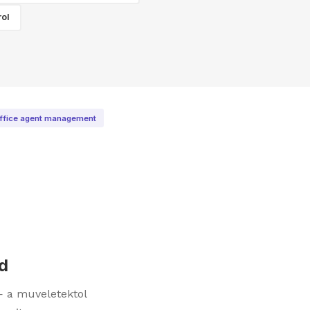
rol
office agent management
d
— a muveletektol