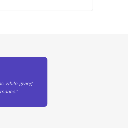
s while giving
rmance."