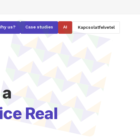
hy us?
Case studies
AI
Kapcsolatfelvetel
 a
ice Real