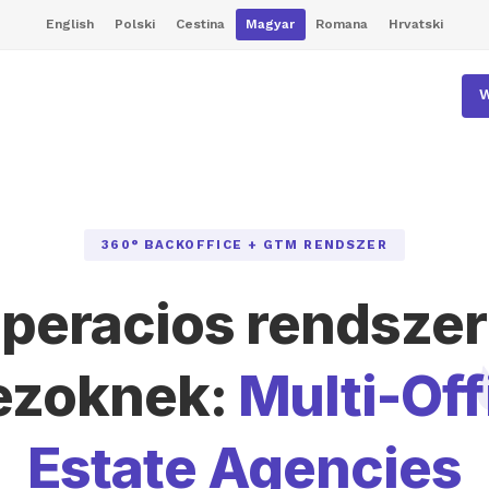
English
Polski
Cestina
Magyar
Romana
Hrvatski
W
360° BACKOFFICE + GTM RENDSZER
peracios rendszer
ezoknek:
Multi-Off
Estate Agencies