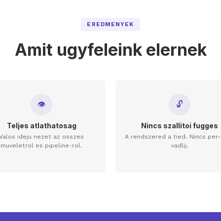
EREDMENYEK
Amit ugyfeleink elernek
👁
🔓
Teljes atlathatosag
Nincs szallitoi fugges
Valos ideju nezet az osszes
A rendszered a tied. Nincs per
muveletrol es pipeline-rol.
vadlij.