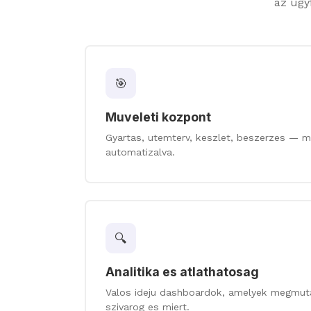
az ugyf
🎯
Muveleti kozpont
Gyartas, utemterv, keszlet, beszerzes — 
automatizalva.
🔍
Analitika es atlathatosag
Valos ideju dashboardok, amelyek megmuta
szivarog es miert.