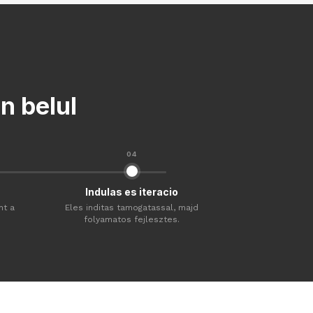
n belul
04
Indulas es iteracio
nt a
Eles inditas tamogatassal, majd
folyamatos fejlesztes.