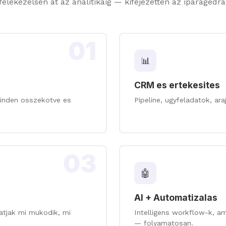
elekezelsen at az analitikáig — kifejezetten az iparagedra
01
📊
CRM es ertekesites
minden osszekotve es
Pipeline, ugyfeladatok, ar
03
🤖
AI + Automatizalas
tjak mi mukodik, mi
Intelligens workflow-k, am
— folyamatosan.