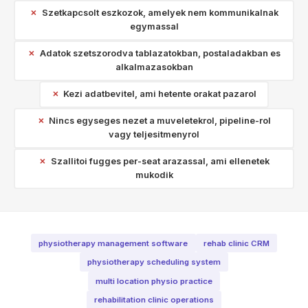
Szetkapcsolt eszkozok, amelyek nem kommunikalnak
egymassal
Adatok szetszorodva tablazatokban, postaladakban es
alkalmazasokban
Kezi adatbevitel, ami hetente orakat pazarol
Nincs egyseges nezet a muveletekrol, pipeline-rol
vagy teljesitmenyrol
Szallitoi fugges per-seat arazassal, ami ellenetek
mukodik
physiotherapy management software
rehab clinic CRM
physiotherapy scheduling system
multi location physio practice
rehabilitation clinic operations