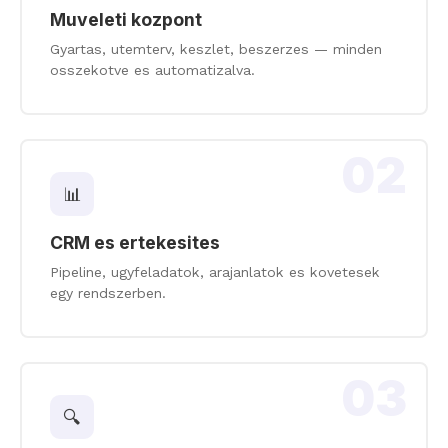
Muveleti kozpont
Gyartas, utemterv, keszlet, beszerzes — minden
osszekotve es automatizalva.
02
📊
CRM es ertekesites
Pipeline, ugyfeladatok, arajanlatok es kovetesek
egy rendszerben.
03
🔍