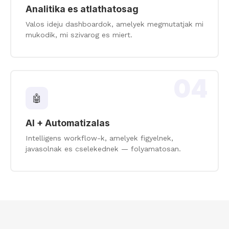
Analitika es atlathatosag
Valos ideju dashboardok, amelyek megmutatjak mi
mukodik, mi szivarog es miert.
04
🤖
AI + Automatizalas
Intelligens workflow-k, amelyek figyelnek,
javasolnak es cselekednek — folyamatosan.