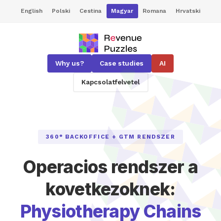
English
Polski
Cestina
Magyar
Romana
Hrvatski
Why us?
Case studies
AI
Kapcsolatfelvetel
360° BACKOFFICE + GTM RENDSZER
Operacios rendszer a
kovetkezoknek:
Physiotherapy Chains