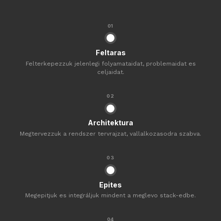
01
Feltaras
Felterkepezzuk jelenlegi folyamataidat, problemaidat es
celjaidat.
02
Architektura
Megtervezzuk a rendszer tervrajzat, vallalkozasodra szabva.
03
Epites
Megepitjuk es integráljuk mindent a meglevo stack-edbe.
04