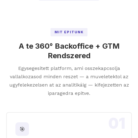
MIT EPITUNK
A te 360° Backoffice + GTM
Rendszered
Egysegesitett platform, ami osszekapcsolja
vallalkozasod minden reszet — a muveletektol az
ugyfelekezelsen at az analitikáig — kifejezetten az
iparagedra epitve.
01
🎯