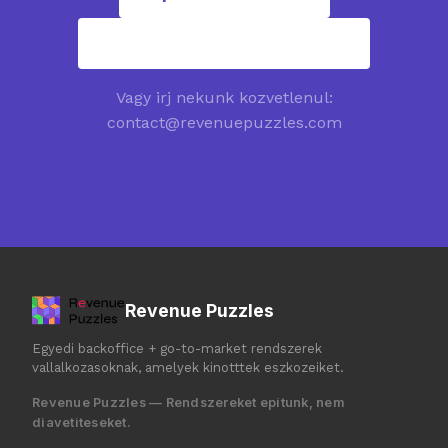
contact@revenuepuzzles.com
Vagy irj nekunk kozvetlenul:
contact@revenuepuzzles.com
Revenue Puzzles
Egyedi backoffice + go-to-market rendszerek
vallalkozasoknak, amelyek kinotttek eszkozeiket.
Revenue Puzzles — Rendszereket epitunk, nem
diavetiteseket.