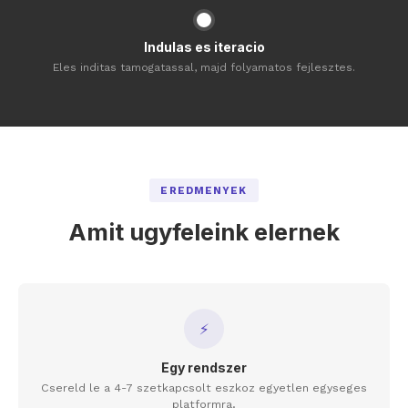
Indulas es iteracio
Eles inditas tamogatassal, majd folyamatos fejlesztes.
EREDMENYEK
Amit ugyfeleink elernek
⚡
Egy rendszer
Csereld le a 4-7 szetkapcsolt eszkoz egyetlen egyseges
platformra.