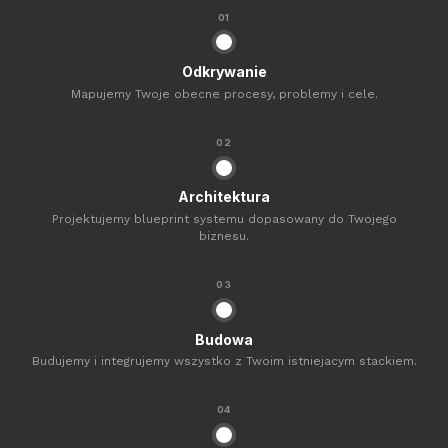
01
Odkrywanie
Mapujemy Twoje obecne procesy, problemy i cele.
02
Architektura
Projektujemy blueprint systemu dopasowany do Twojego
biznesu.
03
Budowa
Budujemy i integrujemy wszystko z Twoim istniejacym stackiem.
04