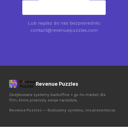
contact@revenuepuzzles.com
Lub napisz do nas bezposrednio:
contact@revenuepuzzles.com
Revenue Puzzles
Dedykowane systemy backoffice + go-to-market dla
firm, ktore przerosly swoje narzedzia.
Revenue Puzzles — Budujemy systemy, nie prezentacje.