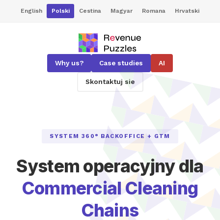
English
Polski
Cestina
Magyar
Romana
Hrvatski
Why us?
Case studies
AI
Skontaktuj sie
SYSTEM 360° BACKOFFICE + GTM
System operacyjny dla
Commercial Cleaning
Chains