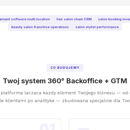
ment software multi location
hair salon chain CRM
salon booking inv
beauty salon franchise operations
salon stylist performance
CO BUDUJEMY
Twoj system 360° Backoffice + GTM
 platforma laczaca kazdy element Twojego biznesu — od o
e klientami po analityke — zbudowana specjalnie dla Two
01