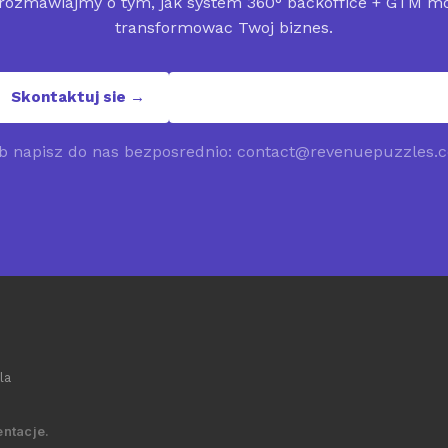
rozmawiajmy o tym, jak system 360° backoffice + GTM m
transformowac Twoj biznes.
Skontaktuj sie →
contact@revenuepuzzles.com
b napisz do nas bezposrednio: contact@revenuepuzzles.
la
ntacje.