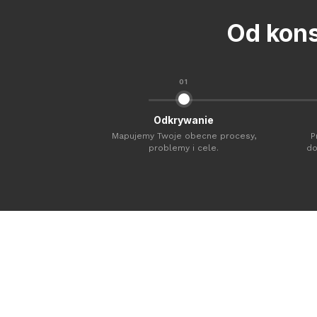
Od kons
01
Odkrywanie
Mapujemy Twoje obecne procesy,
P
problemy i cele.
do