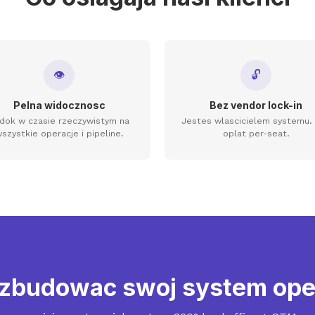
👁
🔓
Pelna widocznosc
Bez vendor lock-in
dok w czasie rzeczywistym na
Jestes wlascicielem systemu.
szystkie operacje i pipeline.
oplat per-seat.
zbudowac swoj system ope