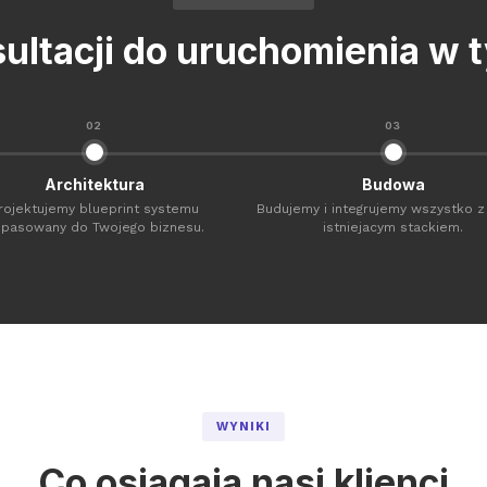
ultacji do uruchomienia w 
02
03
Architektura
Budowa
rojektujemy blueprint systemu
Budujemy i integrujemy wszystko 
pasowany do Twojego biznesu.
istniejacym stackiem.
WYNIKI
Co osiagaja nasi klienci