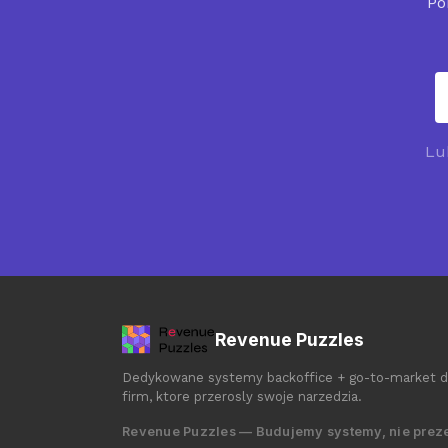
Po
Lu
Revenue Puzzles
Dedykowane systemy backoffice + go-to-market d
firm, ktore przerosly swoje narzedzia.
Revenue Puzzles — Budujemy systemy, nie preze