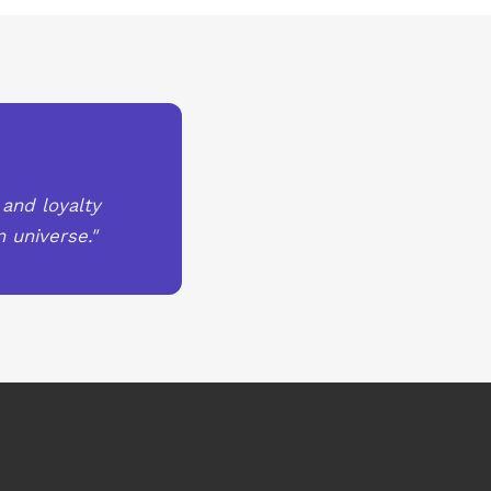
 and loyalty
 universe."