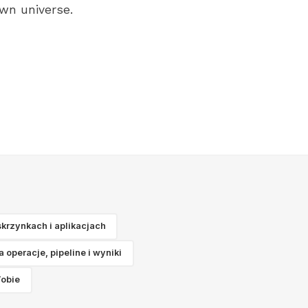
own universe.
skrzynkach i aplikacjach
 operacje, pipeline i wyniki
Tobie