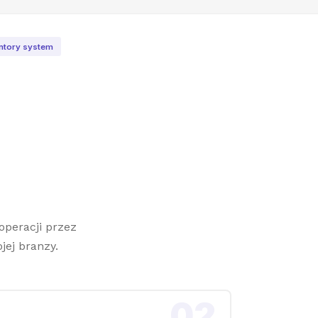
entory system
peracji przez
jej branzy.
02