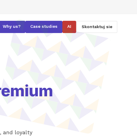
Why us?
Case studies
AI
Skontaktuj sie
remium
, and loyalty