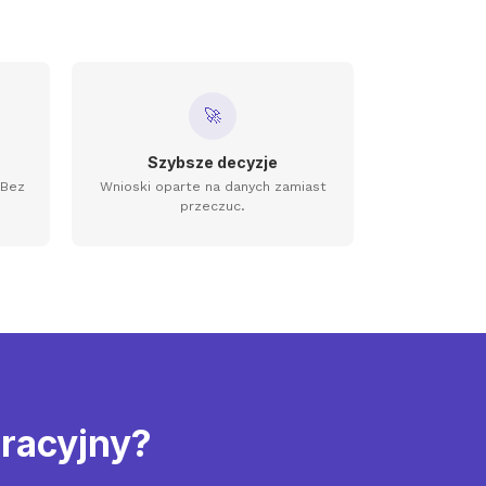
🚀
Szybsze decyzje
 Bez
Wnioski oparte na danych zamiast
przeczuc.
racyjny?