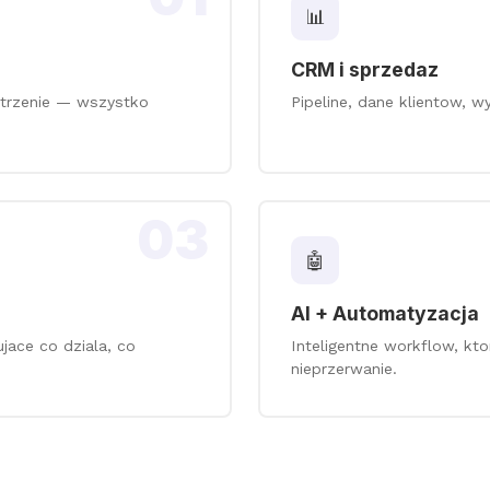
📊
CRM i sprzedaz
trzenie — wszystko
Pipeline, dane klientow, 
03
🤖
AI + Automatyzacja
ace co dziala, co
Inteligentne workflow, kto
nieprzerwanie.