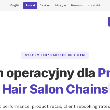
English
Polski
Cestina
Magyar
Romana
Hrvatski
SYSTEM 360° BACKOFFICE + GTM
 operacyjny dla
P
Hair Salon Chains
t performance, product retail, client rebooking rates