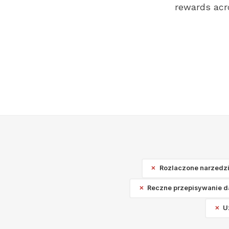
rewards acro
Rozlaczone narzedzia
Reczne przepisywanie d
U