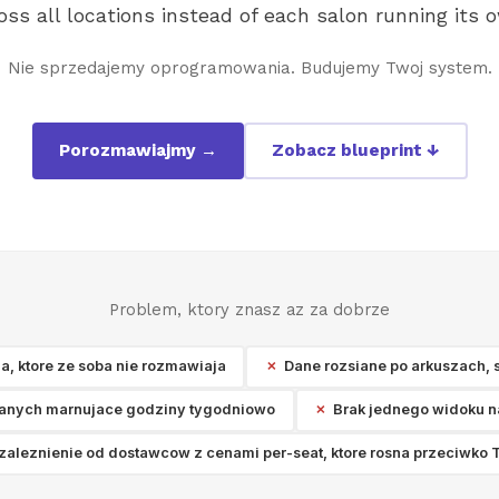
ss all locations instead of each salon running its 
Nie sprzedajemy oprogramowania. Budujemy Twoj system.
Porozmawiajmy →
Zobacz blueprint ↓
Problem, ktory znasz az za dobrze
, ktore ze soba nie rozmawiaja
Dane rozsiane po arkuszach, 
anych marnujace godziny tygodniowo
Brak jednego widoku na
zaleznienie od dostawcow z cenami per-seat, ktore rosna przeciwko 