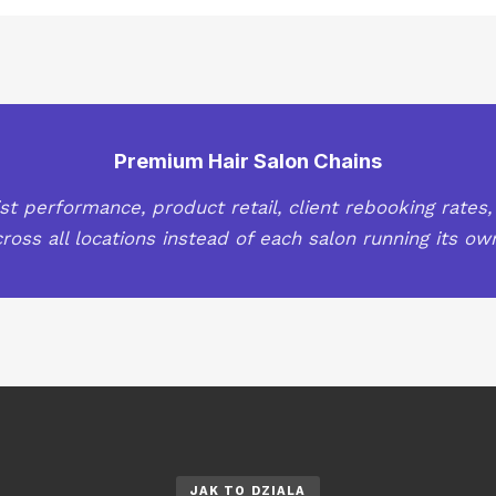
Premium Hair Salon Chains
ist performance, product retail, client rebooking rates,
ross all locations instead of each salon running its own
JAK TO DZIALA