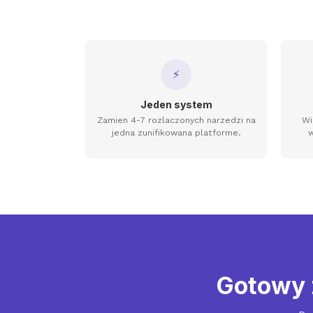
⚡
Jeden system
Zamien 4-7 rozlaczonych narzedzi na
Wi
jedna zunifikowana platforme.
w
Gotowy 