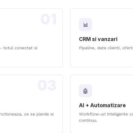
01
📊
CRM si vanzari
— totul conectat si
Pipeline, date clienti, ofer
03
🤖
AI + Automatizare
nctioneaza, ce se pierde si
Workflow-uri inteligente 
continuu.