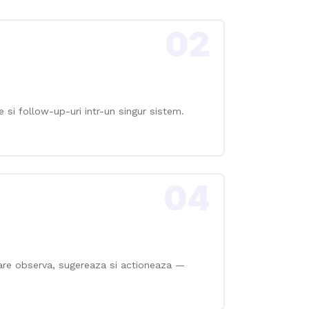
02
te si follow-up-uri intr-un singur sistem.
04
care observa, sugereaza si actioneaza —