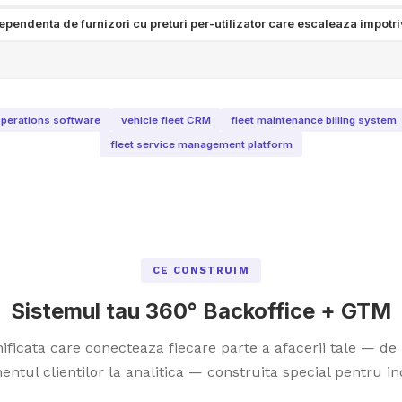
ependenta de furnizori cu preturi per-utilizator care escaleaza impotri
perations software
vehicle fleet CRM
fleet maintenance billing system
fleet service management platform
CE CONSTRUIM
Sistemul tau 360° Backoffice + GTM
ficata care conecteaza fiecare parte a afacerii tale — de 
tul clientilor la analitica — construita special pentru ind