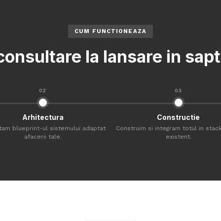
CUM FUNCTIONEAZA
consultare la lansare in sa
02
03
Arhitectura
Constructie
tam blueprint-ul sistemului adaptat
Construim si integram totul in stack
afacerii tale.
existent.