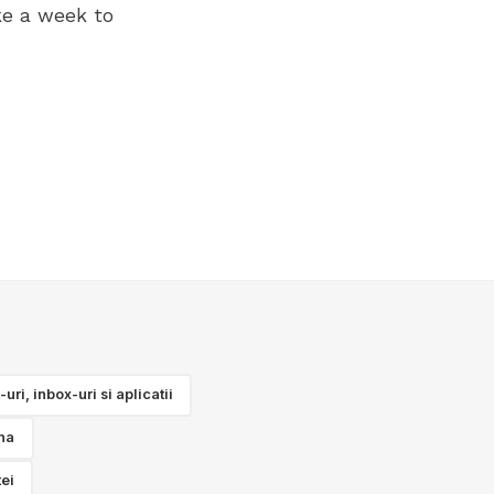
ke a week to
ri, inbox-uri si aplicatii
na
tei