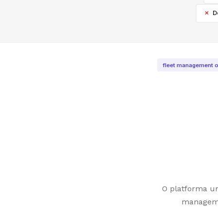
D
fleet management o
O platforma uni
managemen