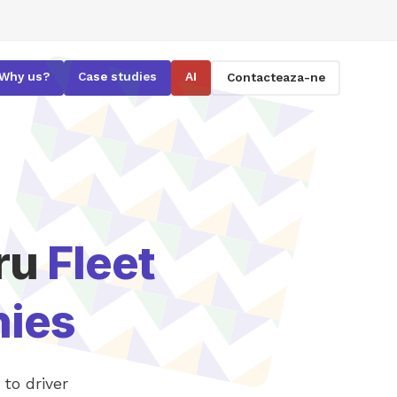
Why us?
Case studies
AI
Contacteaza-ne
tru
Fleet
ies
to driver