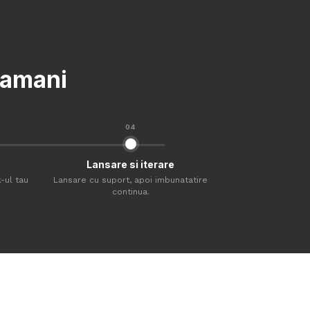
ptamani
04
Lansare si iterare
-ul tau
Lansare cu suport, apoi imbunatatire
continua.