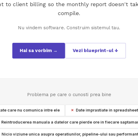
to client billing so the monthly report doesn't ta
compile.
Nu vindem software. Construim sistemul tau.
Hai sa vorbim →
Vezi blueprint-ul ↓
Problema pe care o cunosti prea bine
ate care nu comunica intre ele
Date imprastiate in spreadsheet-u
Reintroducerea manuala a datelor care pierde ore in fiecare saptama
Nicio viziune unica asupra operatiunilor, pipeline-ului sau performan