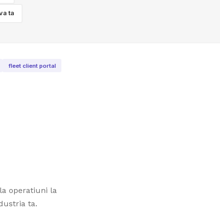
va ta
fleet client portal
la operatiuni la
ustria ta.