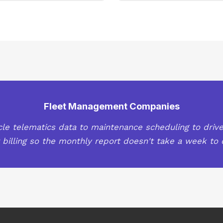
Fleet Management Companies
cle telematics data to maintenance scheduling to dri
t billing so the monthly report doesn't take a week to 