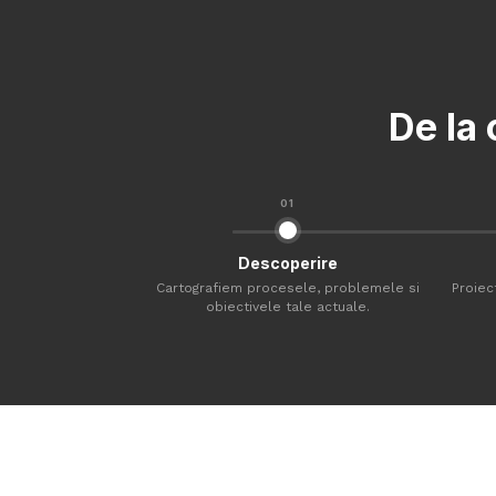
De la 
01
Descoperire
Cartografiem procesele, problemele si
Proiec
obiectivele tale actuale.