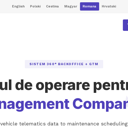
English
Polski
Cestina
Magyar
Romana
Hrvatski
SISTEM 360° BACKOFFICE + GTM
ul de operare pen
nagement Compan
vehicle telematics data to maintenance scheduling 