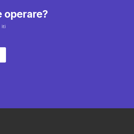
de operare?
iti