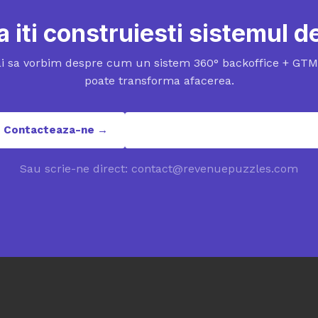
a iti construiesti sistemul 
i sa vorbim despre cum un sistem 360° backoffice + GTM 
poate transforma afacerea.
Contacteaza-ne →
contact@revenuepuzzles.com
Sau scrie-ne direct: contact@revenuepuzzles.com