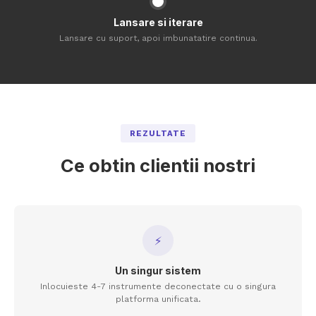
Lansare si iterare
Lansare cu suport, apoi imbunatatire continua.
REZULTATE
Ce obtin clientii nostri
⚡
Un singur sistem
Inlocuieste 4-7 instrumente deconectate cu o singura
platforma unificata.