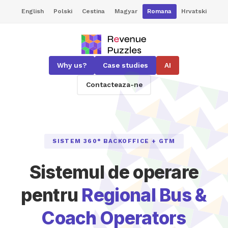
English
Polski
Cestina
Magyar
Romana
Hrvatski
Why us?
Case studies
AI
Contacteaza-ne
SISTEM 360° BACKOFFICE + GTM
Sistemul de operare
pentru
Regional Bus &
Coach Operators