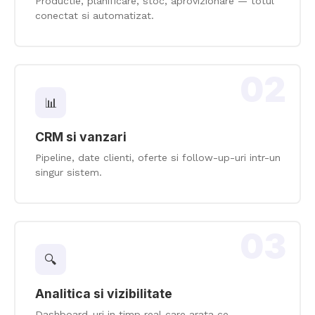
Productie, planificare, stoc, aprovizionare — totul
conectat si automatizat.
02
📊
CRM si vanzari
Pipeline, date clienti, oferte si follow-up-uri intr-un
singur sistem.
03
🔍
Analitica si vizibilitate
Dashboard-uri in timp real care arata ce