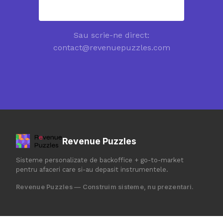
contact@revenuepuzzles.com
Sau scrie-ne direct:
contact@revenuepuzzles.com
Revenue Puzzles
Sisteme personalizate de backoffice + go-to-market
pentru afaceri care si-au depasit instrumentele.
Revenue Puzzles — Construim sisteme, nu prezentari.