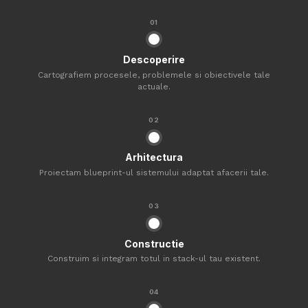
01
Descoperire
Cartografiem procesele, problemele si obiectivele tale
actuale.
02
Arhitectura
Proiectam blueprint-ul sistemului adaptat afacerii tale.
03
Constructie
Construim si integram totul in stack-ul tau existent.
04