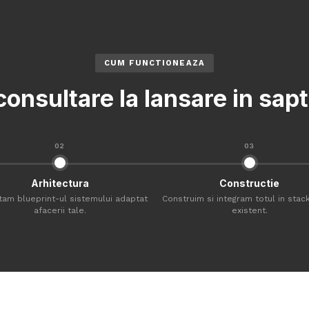
CUM FUNCTIONEAZA
consultare la lansare in sa
02
03
Arhitectura
Constructie
tam blueprint-ul sistemului adaptat
Construim si integram totul in stack
afacerii tale.
existent.