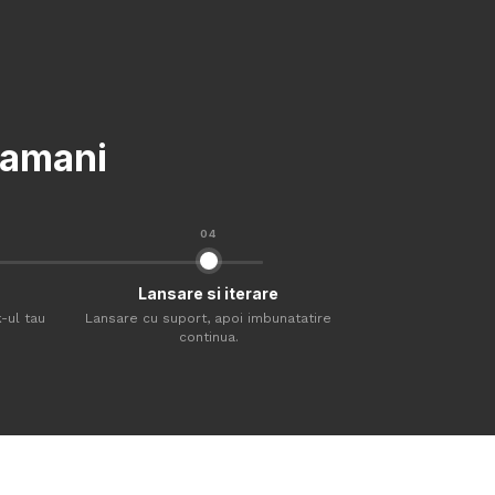
ptamani
04
Lansare si iterare
-ul tau
Lansare cu suport, apoi imbunatatire
continua.