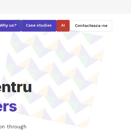
Why us?
Case studies
AI
Contacteaza-ne
entru
ers
ion through