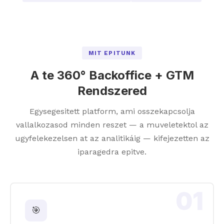
MIT EPITUNK
A te 360° Backoffice + GTM
Rendszered
Egysegesitett platform, ami osszekapcsolja
vallalkozasod minden reszet — a muveletektol az
ugyfelekezelsen at az analitikáig — kifejezetten az
iparagedra epitve.
01
🎯