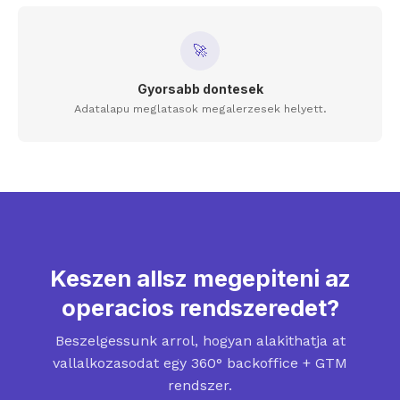
🚀
Gyorsabb dontesek
Adatalapu meglatasok megalerzesek helyett.
Keszen allsz megepiteni az
operacios rendszeredet?
Beszelgessunk arrol, hogyan alakithatja at
vallalkozasodat egy 360° backoffice + GTM
rendszer.