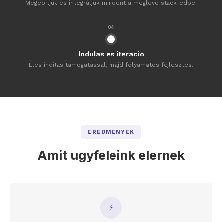
Megepitjuk es integráljuk mindent a meglevo stack-edbe.
04
Indulas es iteracio
Eles inditas tamogatassal, majd folyamatos fejlesztes.
EREDMENYEK
Amit ugyfeleink elernek
⚡