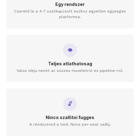
Egy rendszer
Csereld le a 4-7 szetkapcsolt eszkoz egyetlen egyseges
platformra.
👁
Teljes atlathatosag
Valos ideju nezet az osszes muveletrol es pipeline-rol.
🔓
Nincs szallitoi fugges
A rendszered a tied. Nincs per-seat vadlij.