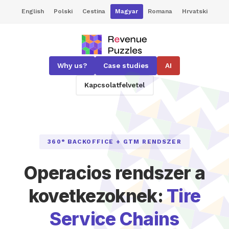
English
Polski
Cestina
Magyar
Romana
Hrvatski
Why us?
Case studies
AI
Kapcsolatfelvetel
360° BACKOFFICE + GTM RENDSZER
Operacios rendszer a
kovetkezoknek:
Tire
Service Chains