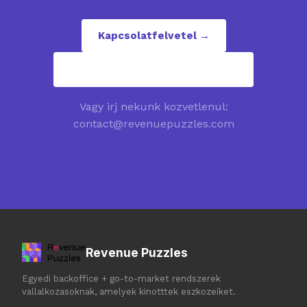
Kapcsolatfelvetel →
contact@revenuepuzzles.com
Vagy irj nekunk kozvetlenul:
contact@revenuepuzzles.com
Revenue Puzzles
Egyedi backoffice + go-to-market rendszerek
vallalkozasoknak, amelyek kinotttek eszkozeiket.