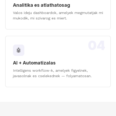
Analitika es atlathatosag
Valos ideju dashboardok, amelyek megmutatjak mi
mukodik, mi szivarog es miert.
04
🤖
AI + Automatizalas
Intelligens workflow-k, amelyek figyelnek,
javasolnak es cselekednek — folyamatosan.