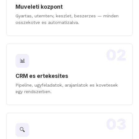
Muveleti kozpont
Gyartas, utemterv, keszlet, beszerzes — minden
osszekotve es automatizalva.
02
📊
CRM es ertekesites
Pipeline, ugyfeladatok, arajanlatok es kovetesek
egy rendszerben.
03
🔍