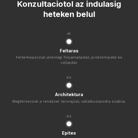
Konzultaciotol az indulasig
heteken belul
01
Feltaras
Felterkepezzuk jelenlegi folyamataidat, problemaidat es
celjaidat.
02
Architektura
Megtervezzuk a rendszer tervrajzat, vallalkozasodra szabva.
03
Epites