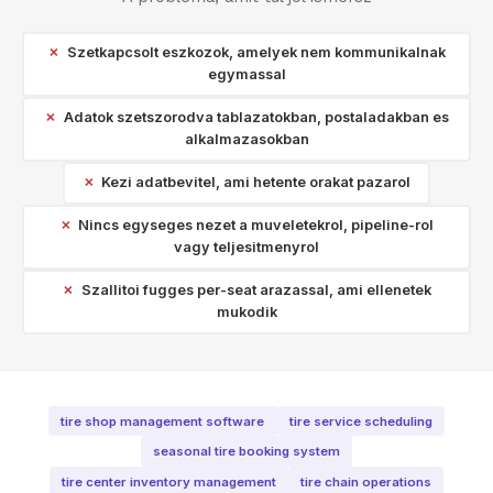
Szetkapcsolt eszkozok, amelyek nem kommunikalnak
egymassal
Adatok szetszorodva tablazatokban, postaladakban es
alkalmazasokban
Kezi adatbevitel, ami hetente orakat pazarol
Nincs egyseges nezet a muveletekrol, pipeline-rol
vagy teljesitmenyrol
Szallitoi fugges per-seat arazassal, ami ellenetek
mukodik
tire shop management software
tire service scheduling
seasonal tire booking system
tire center inventory management
tire chain operations