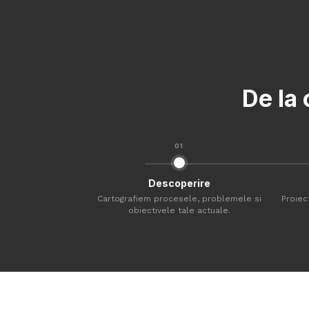
De la 
01
Descoperire
Cartografiem procesele, problemele si
Proiec
obiectivele tale actuale.