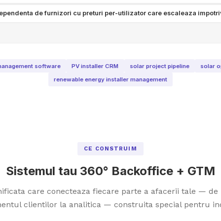
ependenta de furnizori cu preturi per-utilizator care escaleaza impotri
n management software
PV installer CRM
solar project pipeline
solar o
renewable energy installer management
CE CONSTRUIM
Sistemul tau 360° Backoffice + GTM
ficata care conecteaza fiecare parte a afacerii tale — de 
tul clientilor la analitica — construita special pentru ind