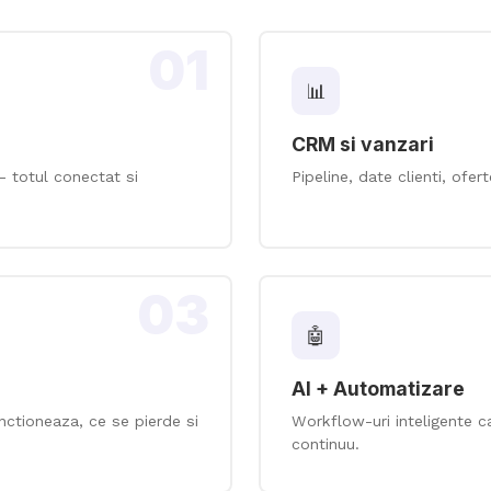
01
📊
CRM si vanzari
— totul conectat si
Pipeline, date clienti, ofer
03
🤖
AI + Automatizare
nctioneaza, ce se pierde si
Workflow-uri inteligente 
continuu.