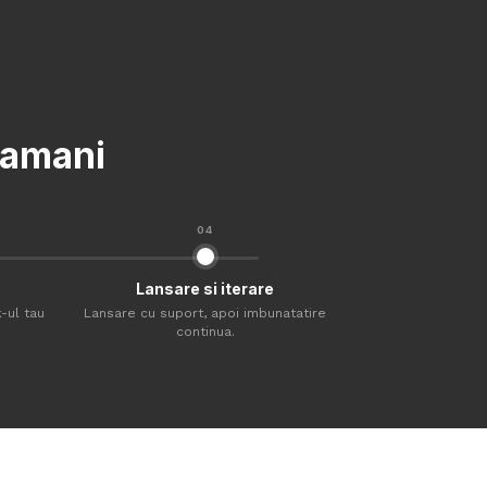
ptamani
04
Lansare si iterare
-ul tau
Lansare cu suport, apoi imbunatatire
continua.