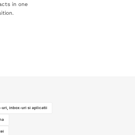
acts in one
ition.
ri, inbox-uri si aplicatii
na
tei