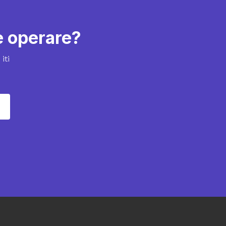
de operare?
iti