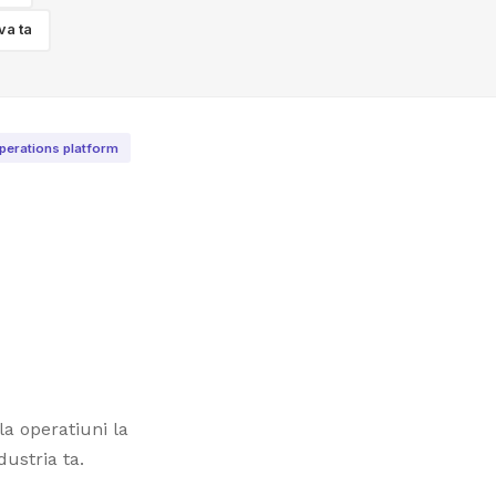
va ta
perations platform
la operatiuni la
ustria ta.