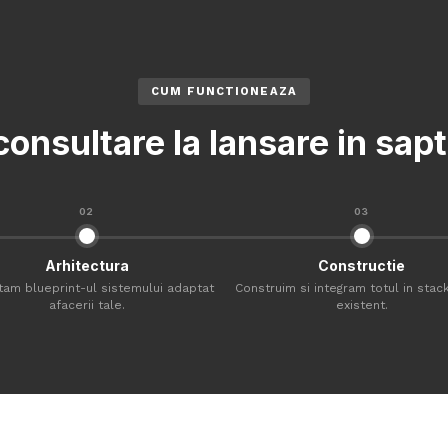
CUM FUNCTIONEAZA
consultare la lansare in sa
02
03
Arhitectura
Constructie
tam blueprint-ul sistemului adaptat
Construim si integram totul in stack
afacerii tale.
existent.