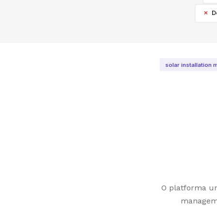
D
solar installatio
O platforma uni
managemen