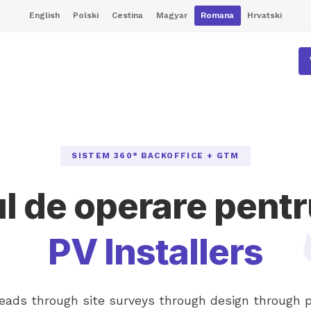
English
Polski
Cestina
Magyar
Romana
Hrvatski
SISTEM 360° BACKOFFICE + GTM
l de operare pent
PV Installers
eads through site surveys through design through p