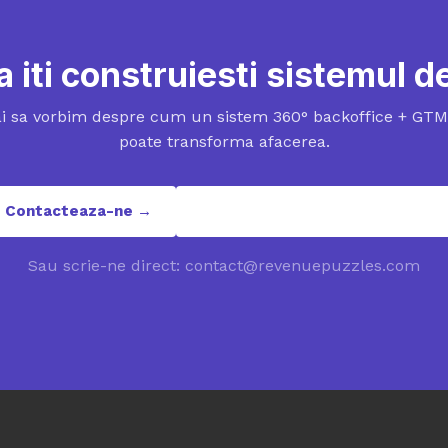
a iti construiesti sistemul 
i sa vorbim despre cum un sistem 360° backoffice + GTM 
poate transforma afacerea.
Contacteaza-ne →
contact@revenuepuzzles.com
Sau scrie-ne direct: contact@revenuepuzzles.com