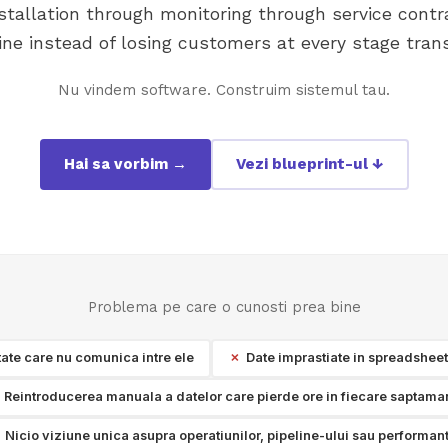
stallation through monitoring through service contr
ine instead of losing customers at every stage trans
Nu vindem software. Construim sistemul tau.
Hai sa vorbim →
Vezi blueprint-ul ↓
Problema pe care o cunosti prea bine
ate care nu comunica intre ele
Date imprastiate in spreadsheet-u
Reintroducerea manuala a datelor care pierde ore in fiecare saptama
Nicio viziune unica asupra operatiunilor, pipeline-ului sau performan