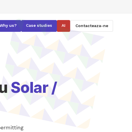
Why us?
Case studies
AI
Contacteaza-ne
ru
Solar /
ermitting