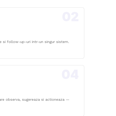
02
te si follow-up-uri intr-un singur sistem.
04
care observa, sugereaza si actioneaza —