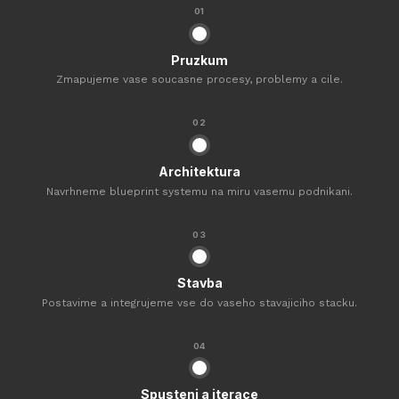
01
Pruzkum
Zmapujeme vase soucasne procesy, problemy a cile.
02
Architektura
Navrhneme blueprint systemu na miru vasemu podnikani.
03
Stavba
Postavime a integrujeme vse do vaseho stavajiciho stacku.
04
Spusteni a iterace