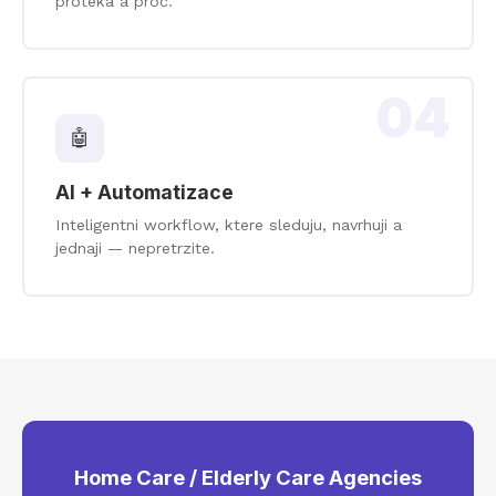
proteka a proc.
04
🤖
AI + Automatizace
Inteligentni workflow, ktere sleduju, navrhuji a
jednaji — nepretrzite.
Home Care / Elderly Care Agencies