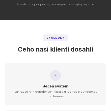
Spustime s podporou, pak nepretrzite vylepsujeme.
VYSLEDKY
Ceho nasi klienti dosahli
⚡
Jeden system
Nahradte 4-7 odpojenych nastroju jednou sjednocenou
platformou.