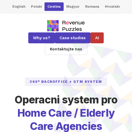
English
Polski
Cestina
Magyar
Romana
Hrvatski
Why us?
Case studies
AI
Kontaktujte nas
360° BACKOFFICE + GTM SYSTEM
Operacni system pro
Home Care / Elderly
Care Agencies