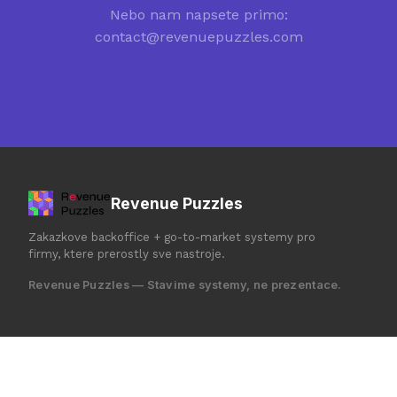
Nebo nam napsete primo:
contact@revenuepuzzles.com
Revenue Puzzles
Zakazkove backoffice + go-to-market systemy pro
firmy, ktere prerostly sve nastroje.
Revenue Puzzles — Stavime systemy, ne prezentace.