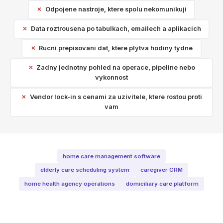
Odpojene nastroje, ktere spolu nekomunikuji
Data roztrousena po tabulkach, emailech a aplikacich
Rucni prepisovani dat, ktere plytva hodiny tydne
Zadny jednotny pohled na operace, pipeline nebo
vykonnost
Vendor lock-in s cenami za uzivitele, ktere rostou proti
vam
home care management software
elderly care scheduling system
caregiver CRM
home health agency operations
domiciliary care platform