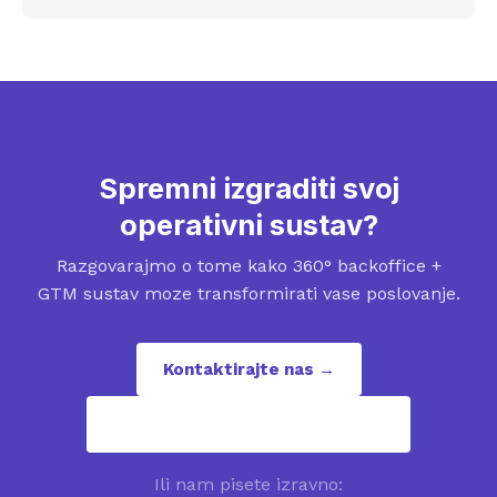
Spremni izgraditi svoj
operativni sustav?
Razgovarajmo o tome kako 360° backoffice +
GTM sustav moze transformirati vase poslovanje.
Kontaktirajte nas →
contact@revenuepuzzles.com
Ili nam pisete izravno: