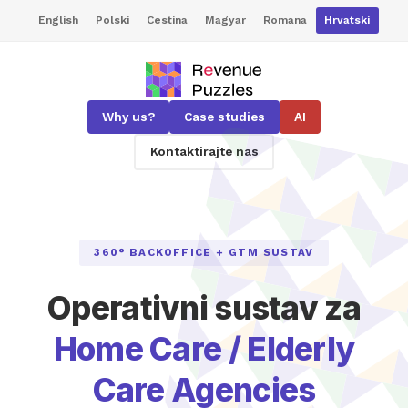
English
Polski
Cestina
Magyar
Romana
Hrvatski
Why us?
Case studies
AI
Kontaktirajte nas
360° BACKOFFICE + GTM SUSTAV
Operativni sustav za
Home Care / Elderly
Care Agencies