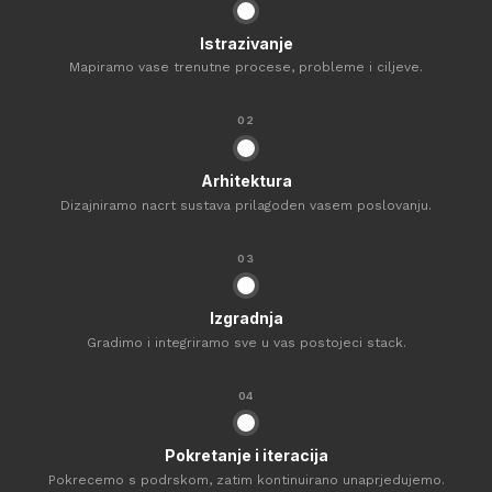
Istrazivanje
Mapiramo vase trenutne procese, probleme i ciljeve.
02
Arhitektura
Dizajniramo nacrt sustava prilagoden vasem poslovanju.
03
Izgradnja
Gradimo i integriramo sve u vas postojeci stack.
04
Pokretanje i iteracija
Pokrecemo s podrskom, zatim kontinuirano unaprjedujemo.