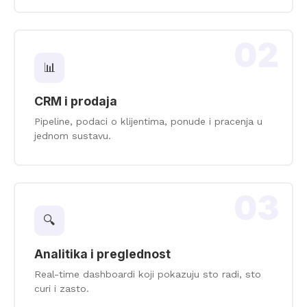
02
📊
CRM i prodaja
Pipeline, podaci o klijentima, ponude i pracenja u
jednom sustavu.
03
🔍
Analitika i preglednost
Real-time dashboardi koji pokazuju sto radi, sto
curi i zasto.