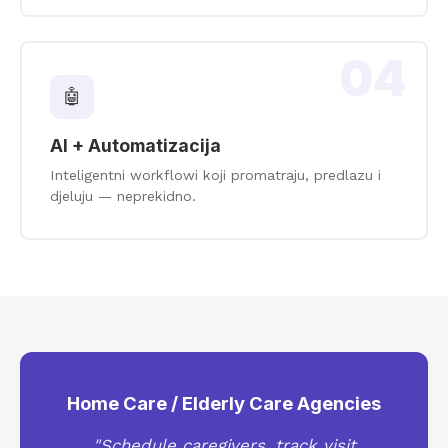
04
🤖
AI + Automatizacija
Inteligentni workflowi koji promatraju, predlazu i
djeluju — neprekidno.
Home Care / Elderly Care Agencies
"Schedule caregivers, track visit