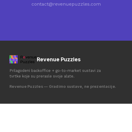
contact@revenuepuzzles.com
Revenue Puzzles
Prilagodeni backoffice + go-to-market sustavi za
tvrtke koje su prerasle svoje alate.
Revenue Puzzles — Gradimo sustave, ne prezentacije.