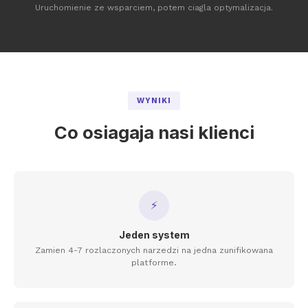
Uruchomienie ze wsparciem, potem ciagla optymalizacja.
WYNIKI
Co osiagaja nasi klienci
⚡
Jeden system
Zamien 4-7 rozlaczonych narzedzi na jedna zunifikowana
platforme.