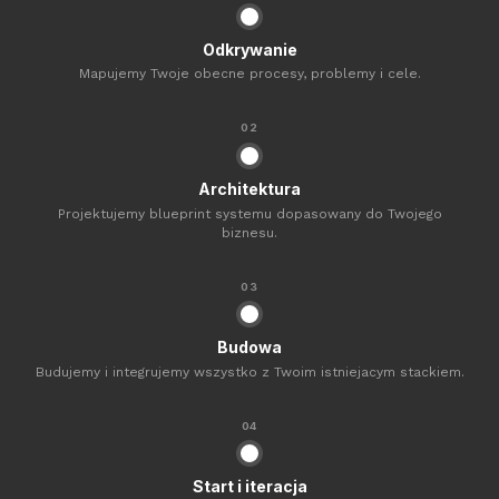
Odkrywanie
Mapujemy Twoje obecne procesy, problemy i cele.
02
Architektura
Projektujemy blueprint systemu dopasowany do Twojego
biznesu.
03
Budowa
Budujemy i integrujemy wszystko z Twoim istniejacym stackiem.
04
Start i iteracja