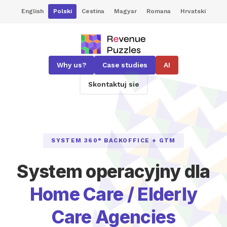
English
Polski
Cestina
Magyar
Romana
Hrvatski
Why us?
Case studies
AI
Skontaktuj sie
SYSTEM 360° BACKOFFICE + GTM
System operacyjny dla
Home Care / Elderly
Care Agencies